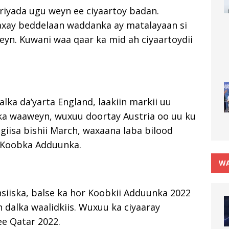
riyada ugu weyn ee ciyaartoy badan.
xay beddelaan waddanka ay matalayaan si
eyn. Kuwani waa qaar ka mid ah ciyaartoydii
a da’yarta England, laakiin markii uu
lka waaweyn, wuxuu doortay Austria oo uu ku
igiisa bishii March, waxaana laba bilood
e Koobka Adduunka.
WA
iska, balse ka hor Koobkii Adduunka 2022
dalka waalidkiis. Wuxuu ka ciyaaray
e Qatar 2022.