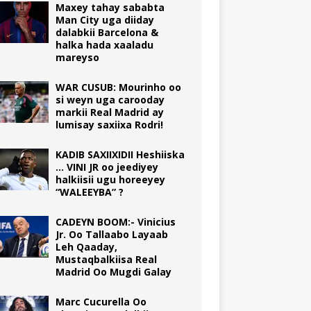
Maxey tahay sababta
Man City uga diiday
dalabkii Barcelona &
halka hada xaaladu
mareyso
WAR CUSUB: Mourinho oo
si weyn uga carooday
markii Real Madrid ay
lumisay saxiixa Rodri!
KADIB SAXIIXIDII Heshiiska
… VINI JR oo jeediyey
halkiisii ugu horeeyey
“WALEEYBA” ?
CADEYN BOOM:- Vinicius
Jr. Oo Tallaabo Layaab
Leh Qaaday,
Mustaqbalkiisa Real
Madrid Oo Mugdi Galay
Marc Cucurella Oo