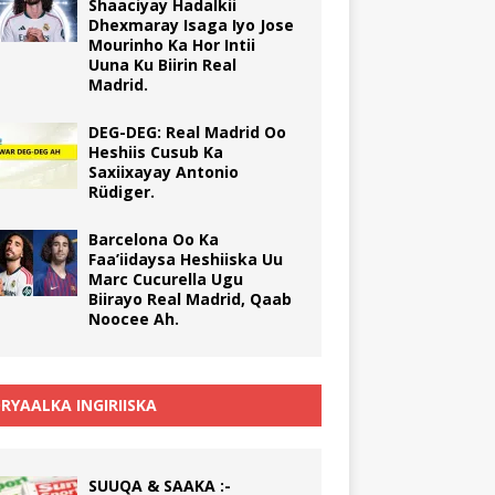
Shaaciyay Hadalkii
Dhexmaray Isaga Iyo Jose
Mourinho Ka Hor Intii
Uuna Ku Biirin Real
Madrid.
DEG-DEG: Real Madrid Oo
Heshiis Cusub Ka
Saxiixayay Antonio
Rüdiger.
Barcelona Oo Ka
Faa’iidaysa Heshiiska Uu
Marc Cucurella Ugu
Biirayo Real Madrid, Qaab
Noocee Ah.
RYAALKA INGIRIISKA
SUUQA & SAAKA :-