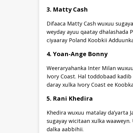
3. Matty Cash
Difaaca Matty Cash wuxuu sugayay
weyday ayuu qaatay dhalashada P
ciyaaray Poland Koobkii Adduunka
4. Yoan-Ange Bonny
Weeraryahanka Inter Milan wuxuu
Ivory Coast. Hal toddobaad kadib 
daray xulka Ivory Coast ee Koobk
5. Rani Khedira
Khedira wuxuu matalay da’yarta 
sugayay wicitaan xulka waaweyn.
dalka aabbihii.