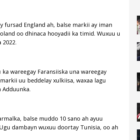
 fursad England ah, balse markii ay iman
oland oo dhinaca hooyadii ka timid. Wuxuu u
 2022.
 ka wareegay Faransiiska una wareegay
markii uu beddelay xulkiisa, waxaa lagu
a Adduunka.
Jarmalka, balse muddo 10 sano ah ayuu
 Ugu dambayn wuxuu doortay Tunisia, oo ah