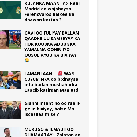
KULANKA MAANTA:- Real
Madrid oo wajahaysa
Ferencváros halkee ka
daawan kartaa ?
GAVI OO FULIYAY BALLAN
QAADKII UU SAMEEYAY KA
HOR KOOBKA ADUUNKA,
YAMALNA OOHIN IYO
QOSOL AYUU KA BIXIYAY
LAMAFILAAN :-
WAR
CUSUB: FIFA oo bixinaysa
inta badan mushaharka
Laacib katirsan Man utd
Gianni Infantino oo raalli-
gelin bixiyay, balse Ma
iscasilaa mise ?
MURUGO & ILMADII OO
DHAMAATAY:- Zalatan oo