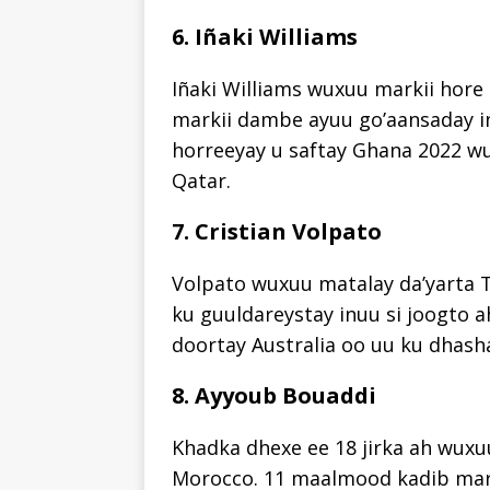
6. Iñaki Williams
Iñaki Williams wuxuu markii hore 
markii dambe ayuu go’aansaday i
horreeyay u saftay Ghana 2022 
Qatar.
7. Cristian Volpato
Volpato wuxuu matalay da’yarta T
ku guuldareystay inuu si joogto
doortay Australia oo uu ku dhash
8. Ayyoub Bouaddi
Khadka dhexe ee 18 jirka ah wuxu
Morocco. 11 maalmood kadib mark