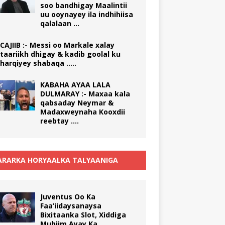
soo bandhigay Maalintii
uu ooynayey ila indhihiisa
qalalaan …
CAJIIB :- Messi oo Markale xalay
taariikh dhigay & kadib goolal ku
harqiyey shabaqa …..
KABAHA AYAA LALA
DULMARAY :- Maxaa kala
qabsaday Neymar &
Madaxweynaha Kooxdii
reebtay ….
RARKA HORYAALKA TALYAANIGA
Juventus Oo Ka
Faa’iidaysanaysa
Bixitaanka Slot, Xiddiga
Muhiim Ayay Ka