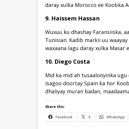
daray xulka Morocco ee Koobka 
9. Haissem Hassan
Wuxuu ku dhashay Faransiiska, aa
Tunisian. Kadib markii uu waayay
waxaana lagu daray xulka Masar 
10. Diego Costa
Mid ka mid ah tusaalooyinka ugu 
isagoo doortay Spain ka hor Koo
dhaliyay muran badan, maadaama 
Share this:
Facebook
X
WhatsApp