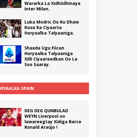
Wararka La Xidhiidhinaya
Inter Milan.
Luka Modric Oo Ku Dhaw
Koox Ka Ciyaarta
Horyaalka Talyaaniga.
Shaxda Ugu Fiican
Horyaalka Talyaaniga
Xilli Ciyaareedkan Oo La
Soo Saaray.
RYAALKA SPAIN
DEG DEG QUNBULAD
WEYN Liverpool oo
lawareegtay Xidiga Barce
Ronald Araújo !