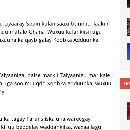
u ciyaaray Spain kulan saaxiibtinimo, laakiin
nuu matalo Ghana. Wuxuu kulankiisii ugu
wuxuuna ka qayb galay Koobka Adduunka
alyaaniga, balse markii Talyaanigu mar kale
 ah uga soo muuqdo Koobka Adduunka, wuxuu
HO
ay.
u ka tagay Faransiiska una wareegay
ii uu beddelay waddankiisa, waxaa lagu