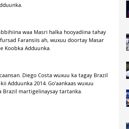
Adduunka.
bbihiina waa Masri halka hooyadiina tahay
 fursad Faransiis ah, wuxuu doortay Masar
ee Koobka Adduunka.
caansan. Diego Costa wuxuu ka tagay Brazil
bkii Adduunka 2014. Go’aankaas wuxuu
Brazil martigelinaysay tartanka.