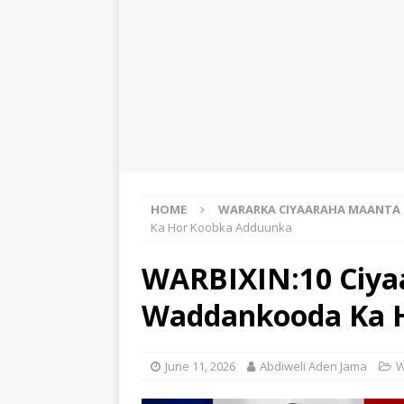
HOME
WARARKA CIYAARAHA MAANTA
Ka Hor Koobka Adduunka
WARBIXIN:10 Ciya
Waddankooda Ka 
June 11, 2026
Abdiweli Aden Jama
W