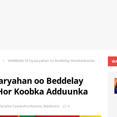
WARBIXIN:10 Ciyaaryahan oo Beddelay Waddankooda
WA
aryahan oo Beddelay
Hor Koobka Adduunka
ararka Ciyaaraha Maanta
,
Warbixino
0