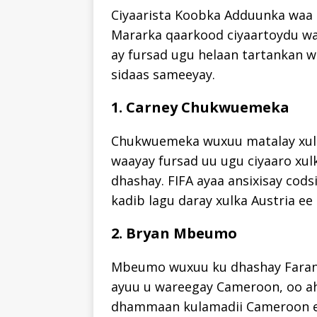
Ciyaarista Koobka Adduunka waa 
Mararka qaarkood ciyaartoydu wa
ay fursad ugu helaan tartankan w
sidaas sameeyay.
1. Carney Chukwuemeka
Chukwuemeka wuxuu matalay xulalk
waayay fursad uu ugu ciyaaro xu
dhashay. FIFA ayaa ansixisay cods
kadib lagu daray xulka Austria e
2. Bryan Mbeumo
Mbeumo wuxuu ku dhashay Faransi
ayuu u wareegay Cameroon, oo ah 
dhammaan kulamadii Cameroon e