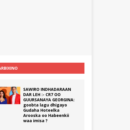
RBIXINO
SAWIRO INDHADARAAN
DAR LEH :- CR7 OO
GUURSANAYA GEORGINA:
goobta lagu dhigayo
Gudaha Hoteelka
Arooska oo Habeenkii
waa imisa ?