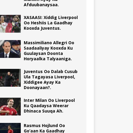
Afduubanaysaa.
XASAASI: Xiddig Liverpool
Oo Heshiis La Gaadhay
Kooxda Juventus.
Massimiliano Allegri Oo
Saadaaliyay Kooxda Ku
Guulaysan Doonta
Horyaalka Talyaaniga.
Juventus Oo Dalab Cusub
Ula Tagayasa Liverpool,
Xiddigee Ayay Ka
Doonayaan?.
Inter Milan Oo Liverpool
Ku Qaadaysa Weerar
Dhinaca Suuqa Ah.
Rasmus Hojlund Oo
Go’aan Ka Gaadhay