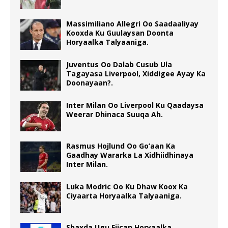
Massimiliano Allegri Oo Saadaaliyay
Kooxda Ku Guulaysan Doonta
Horyaalka Talyaaniga.
Juventus Oo Dalab Cusub Ula
Tagayasa Liverpool, Xiddigee Ayay Ka
Doonayaan?.
Inter Milan Oo Liverpool Ku Qaadaysa
Weerar Dhinaca Suuqa Ah.
Rasmus Hojlund Oo Go’aan Ka
Gaadhay Wararka La Xidhiidhinaya
Inter Milan.
Luka Modric Oo Ku Dhaw Koox Ka
Ciyaarta Horyaalka Talyaaniga.
Shaxda Ugu Fiican Horyaalka