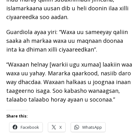
islamarkaana uusan dib u heli doonin ilaa xilli
ciyaareedka soo aadan.
Guardiola ayaa yiri: “Waxa uu sameeyay qaliin
saaka ah markaa waxa uu maqnaan doonaa
inta ka dhiman xilli ciyaareedkan”.
“Waxaan helnay [warkii ugu xumaa] laakiin waa
waxa uu yahay. Mararka qaarkood, nasiib daro
way dhacdaa. Waxaan halkaas u joognaa inaan
taageerno isaga. Soo kabasho wanaagsan,
talaabo talaabo horay ayaan u soconaa.”
Share this:
Facebook
X
WhatsApp