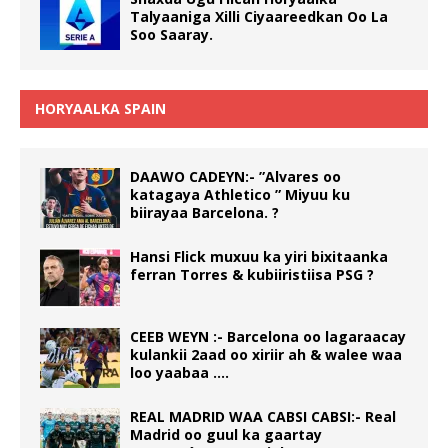
Talyaaniga Xilli Ciyaareedkan Oo La
Soo Saaray.
HORYAALKA SPAIN
DAAWO CADEYN:- ”Alvares oo
katagaya Athletico ” Miyuu ku
biirayaa Barcelona. ?
Hansi Flick muxuu ka yiri bixitaanka
ferran Torres & kubiiristiisa PSG ?
CEEB WEYN :- Barcelona oo lagaraacay
kulankii 2aad oo xiriir ah & walee waa
loo yaabaa ….
REAL MADRID WAA CABSI CABSI:- Real
Madrid oo guul ka gaartay