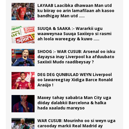
LAYAAB Laacibka dhawaan Man utd
ku biiray oo arin lamafilaan ah kasoo
bandhigay Man utd …..
SUUQA & SAAKA :- Wararkii ugu
waaweynaa Suuqa Saxiixyo si rasmi
ah loola wareegay & kuwo …..
SHOOG :- WAR CUSUB: Arsenal oo isku
dayaysa inay Liverpool ka afduubato
Saxiixii Mudo raadibeysay ?
DEG DEG QUNBULAD WEYN Liverpool
oo lawareegtay Xidiga Barce Ronald
Araújo !
Maxey tahay sababta Man City uga
diiday dalabkii Barcelona & halka
hada xaaladu mareyso
WAR CUSUB: Mourinho oo si weyn uga
carooday markii Real Madrid ay