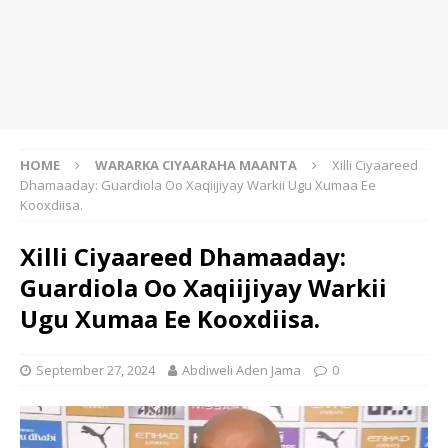
HOME
WARARKA CIYAARAHA MAANTA
Xilli Ciyaareed
Dhamaaday: Guardiola Oo Xaqiijiyay Warkii Ugu Xumaa Ee
Kooxdiisa.
Xilli Ciyaareed Dhamaaday:
Guardiola Oo Xaqiijiyay Warkii
Ugu Xumaa Ee Kooxdiisa.
September 27, 2024
Abdiweli Aden Jama
0