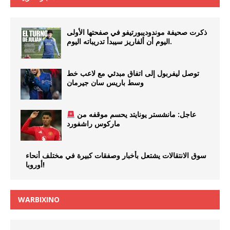
ذكرت صحيفة موندوديبورتيفو في صفحتها الأولى
اليوم أن ألفاريز سيبدأ تدريباته اليوم.
توصل ليفربول إلى اتفاق مبدئي مع لاعب خط
وسط باريس سان جيرمان
عاجل: مانشستر يونايتد يحسم موقفه من
ماركوس راشفورد
سوق الانتقالات يشتعل بأخبار وصفقات كبيرة في مختلف أنحاء
أوروبا!
WARBIXINO