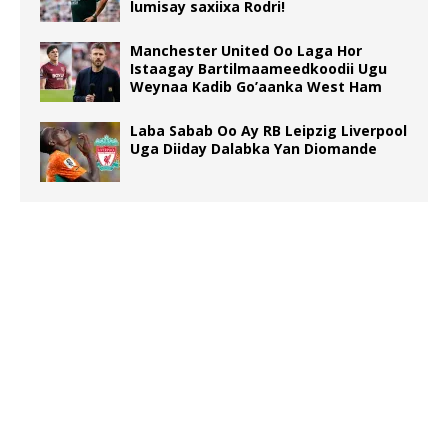
lumisay saxiixa Rodri!
Manchester United Oo Laga Hor
Istaagay Bartilmaameedkoodii Ugu
Weynaa Kadib Go’aanka West Ham
Laba Sabab Oo Ay RB Leipzig Liverpool
Uga Diiday Dalabka Yan Diomande