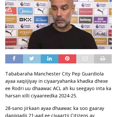
Tababaraha Manchester City Pep Guardiola
ayaa xaqiijiyay in ciyaaryahanka khadka dhexe
ee Rodri uu dhaawac ACL ah ku seegayo inta ka
harsan xilli ciyaareedka 2024-25.
28-sano jirkaan ayaa dhaawac ka soo gaaray
daqiiqadii 21-aad ee ciyaartii Citizens ay