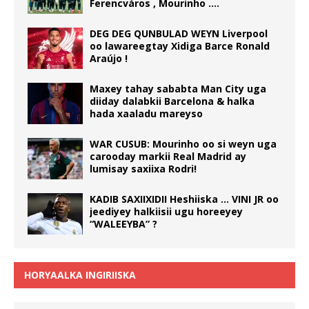
Ferencváros , Mourinho ….
DEG DEG QUNBULAD WEYN Liverpool
oo lawareegtay Xidiga Barce Ronald
Araújo !
Maxey tahay sababta Man City uga
diiday dalabkii Barcelona & halka
hada xaaladu mareyso
WAR CUSUB: Mourinho oo si weyn uga
carooday markii Real Madrid ay
lumisay saxiixa Rodri!
KADIB SAXIIXIDII Heshiiska … VINI JR oo
jeediyey halkiisii ugu horeeyey
“WALEEYBA” ?
HORYAALKA INGIRIISKA