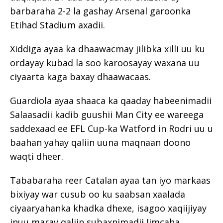
barbaraha 2-2 la gashay Arsenal garoonka
Etihad Stadium axadii.
Xiddiga ayaa ka dhaawacmay jilibka xilli uu ku
ordayay kubad la soo karoosayay waxana uu
ciyaarta kaga baxay dhaawacaas.
Guardiola ayaa shaaca ka qaaday habeenimadii
Salaasadii kadib guushii Man City ee wareega
saddexaad ee EFL Cup-ka Watford in Rodri uu u
baahan yahay qaliin uuna maqnaan doono
waqti dheer.
Tababaraha reer Catalan ayaa tan iyo markaas
bixiyay war cusub oo ku saabsan xaalada
ciyaaryahanka khadka dhexe, isagoo xaqiijiyay
inuu maray qaliin subaxnimadii Jimcaha,