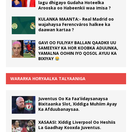
lagu dhigayo Gudaha Hoteelka
Arooska oo Habeenkii waa imisa ?
KULANKA MAANTA:- Real Madrid oo
wajahaysa Ferencváros halkee ka
daawan kartaa ?
GAVI OO FULIYAY BALLAN QAADKII UU
SAMEEYAY KA HOR KOOBKA ADUUNKA,
YAMALNA OOHIN IYO QOSOL AYUU KA
BIXIYAY
WARARKA HORYAALKA TALYAANIGA
Juventus Oo Ka Faa’iidaysanaysa
Bixitaanka Slot, Xiddiga Muhiim Ayay
Ka Afduubanaysaa.
XASAASI: Xiddig Liverpool Oo Heshiis
La Gaadhay Kooxda Juventus.