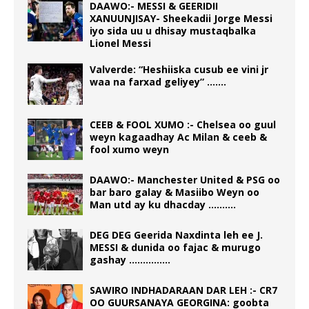
DAAWO:- MESSI & GEERIDII
XANUUNJISAY- Sheekadii Jorge Messi
iyo sida uu u dhisay mustaqbalka
Lionel Messi
Valverde: “Heshiiska cusub ee vini jr
waa na farxad geliyey” …….
CEEB & FOOL XUMO :- Chelsea oo guul
weyn kagaadhay Ac Milan & ceeb &
fool xumo weyn
DAAWO:- Manchester United & PSG oo
bar baro galay & Masiibo Weyn oo
Man utd ay ku dhacday ……….
DEG DEG Geerida Naxdinta leh ee J.
MESSI & dunida oo fajac & murugo
gashay ……………
SAWIRO INDHADARAAN DAR LEH :- CR7
OO GUURSANAYA GEORGINA: goobta