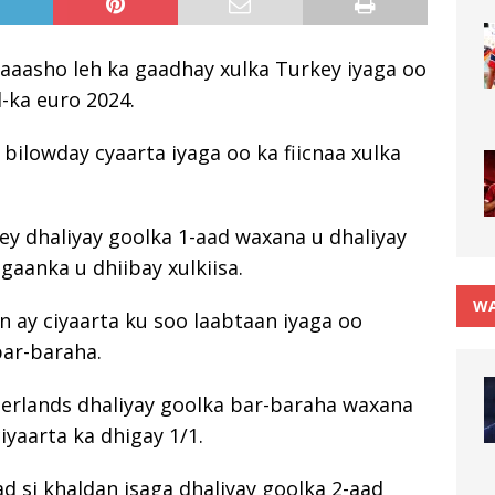
laaasho leh ka gaadhay xulka Turkey iyaga oo
l-ka euro 2024.
 bilowday cyaarta iyaga oo ka fiicnaa xulka
ey dhaliyay goolka 1-aad waxana u dhaliyay
aanka u dhiibay xulkiisa.
WA
n ay ciyaarta ku soo laabtaan iyaga oo
bar-baraha.
herlands dhaliyay goolka bar-baraha waxana
ciyaarta ka dhigay 1/1.
ad si khaldan isaga dhaliyay goolka 2-aad