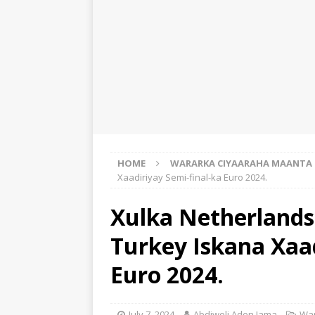
HOME
WARARKA CIYAARAHA MAANTA
Xaadiriyay Semi-final-ka Euro 2024.
Xulka Netherlands
Turkey Iskana Xaad
Euro 2024.
July 7, 2024
Abdiweli Aden Jama
War