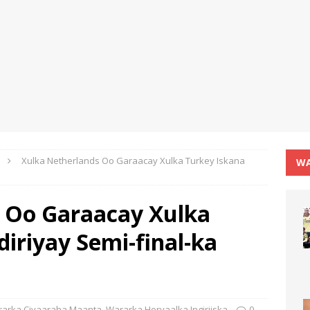
Xulka Netherlands Oo Garaacay Xulka Turkey Iskana
WA
 Oo Garaacay Xulka
iriyay Semi-final-ka
arka Ciyaaraha Maanta
,
Wararka Horyaalka Ingiriiska
0