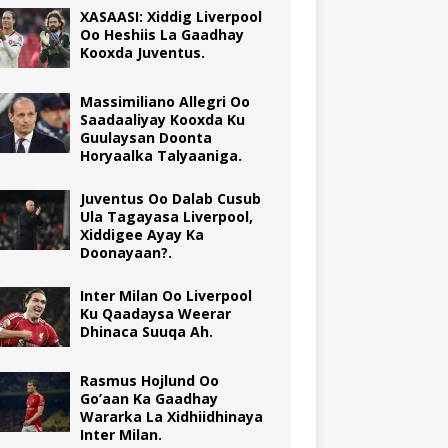
XASAASI: Xiddig Liverpool
Oo Heshiis La Gaadhay
Kooxda Juventus.
Massimiliano Allegri Oo
Saadaaliyay Kooxda Ku
Guulaysan Doonta
Horyaalka Talyaaniga.
Juventus Oo Dalab Cusub
Ula Tagayasa Liverpool,
Xiddigee Ayay Ka
Doonayaan?.
Inter Milan Oo Liverpool
Ku Qaadaysa Weerar
Dhinaca Suuqa Ah.
Rasmus Hojlund Oo
Go’aan Ka Gaadhay
Wararka La Xidhiidhinaya
Inter Milan.