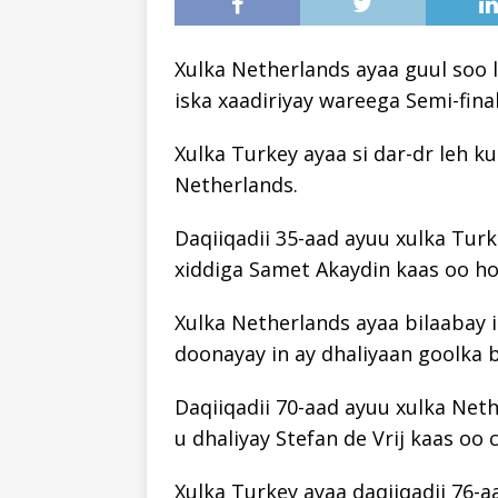
Xulka Netherlands ayaa guul soo 
iska xaadiriyay wareega Semi-fina
Xulka Turkey ayaa si dar-dr leh ku
Netherlands.
Daqiiqadii 35-aad ayuu xulka Turk
xiddiga Samet Akaydin kaas oo hog
Xulka Netherlands ayaa bilaabay i
doonayay in ay dhaliyaan goolka 
Daqiiqadii 70-aad ayuu xulka Net
u dhaliyay Stefan de Vrij kaas oo 
Xulka Turkey ayaa daqiiqadii 76-a