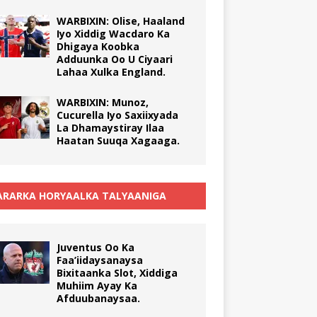
WARBIXIN: Olise, Haaland
Iyo Xiddig Wacdaro Ka
Dhigaya Koobka
Adduunka Oo U Ciyaari
Lahaa Xulka England.
WARBIXIN: Munoz,
Cucurella Iyo Saxiixyada
La Dhamaystiray Ilaa
Haatan Suuqa Xagaaga.
RARKA HORYAALKA TALYAANIGA
Juventus Oo Ka
Faa’iidaysanaysa
Bixitaanka Slot, Xiddiga
Muhiim Ayay Ka
Afduubanaysaa.