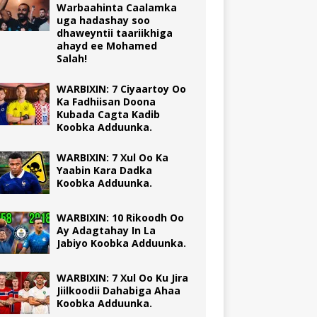
Warbaahinta Caalamka
uga hadashay soo
dhaweyntii taariikhiga
ahayd ee Mohamed
Salah!
WARBIXIN: 7 Ciyaartoy Oo
Ka Fadhiisan Doona
Kubada Cagta Kadib
Koobka Adduunka.
WARBIXIN: 7 Xul Oo Ka
Yaabin Kara Dadka
Koobka Adduunka.
WARBIXIN: 10 Rikoodh Oo
Ay Adagtahay In La
Jabiyo Koobka Adduunka.
WARBIXIN: 7 Xul Oo Ku Jira
Jiilkoodii Dahabiga Ahaa
Koobka Adduunka.