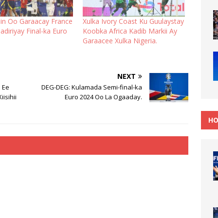
ain Oo Garaacay France
Xulka Ivory Coast Ku Guulaystay
adiriyay Final-ka Euro
Koobka Africa Kadib Markii Ay
Garaacee Xulka Nigeria.
NEXT
 Ee
DEG-DEG: Kulamada Semi-final-ka
isihii
Euro 2024 Oo La Ogaaday.
HO