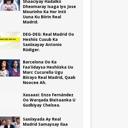
Shaaciyay Hadalkii
Dhexmaray Isaga Iyo Jose
Mourinho Ka Hor Intii
Uuna Ku Biirin Real
Madrid.
DEG-DEG: Real Madrid Oo
Heshiis Cusub Ka
Saxiixayay Antonio
Rüdiger.
Barcelona Oo Ka
Faa’iidaysa Heshiiska Uu
Marc Cucurella Ugu
Biirayo Real Madrid, Qaab
Noocee Ah.
Xasaasi: Enzo Fernández
Oo Warqada Bixitaanka U
Gudbiyay Chelsea.
Saxiixyada Ay Real
Madrid Samaysay Ilaa