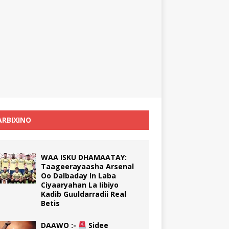
RBIXINO
WAA ISKU DHAMAATAY:
Taageerayaasha Arsenal
Oo Dalbaday In Laba
Ciyaaryahan La Iibiyo
Kadib Guuldarradii Real
Betis
DAAWO :-
Sidee