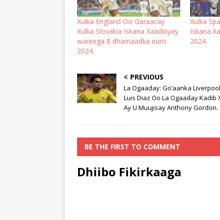
Xulka England Oo Garaacay
Xulka Sp
Xulka Slovakia Iskana Xaadiriyay
Iskana Xa
wareega 8 dhamaadka euro
2024.
2024.
PREVIOUS
La Ogaaday: Go’aanka Liverpool
Luis Diaz Oo La Ogaaday Kadib Xi
Ay U Muujisay Anthony Gordon.
BE THE FIRST TO COMMENT
Dhiibo Fikirkaaga