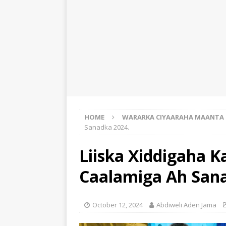
HOME
WARARKA CIYAARAHA MAANTA
Sanadka 2024.
Liiska Xiddigaha K
Caalamiga Ah Sana
October 12, 2024
Abdiweli Aden Jama