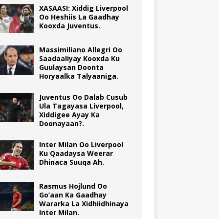
XASAASI: Xiddig Liverpool
Oo Heshiis La Gaadhay
Kooxda Juventus.
Massimiliano Allegri Oo
Saadaaliyay Kooxda Ku
Guulaysan Doonta
Horyaalka Talyaaniga.
Juventus Oo Dalab Cusub
Ula Tagayasa Liverpool,
Xiddigee Ayay Ka
Doonayaan?.
Inter Milan Oo Liverpool
Ku Qaadaysa Weerar
Dhinaca Suuqa Ah.
Rasmus Hojlund Oo
Go’aan Ka Gaadhay
Wararka La Xidhiidhinaya
Inter Milan.