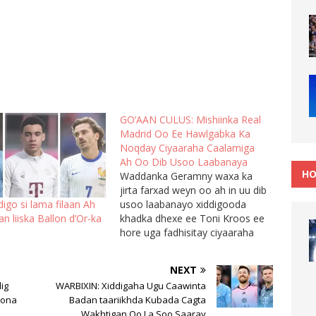
GO’AAN CULUS: Mishiinka Real
Madrid Oo Ee Hawlgabka Ka
Noqday Ciyaaraha Caalamiga
Ah Oo Dib Usoo Laabanaya
HO
Waddanka Geramny waxa ka
jirta farxad weyn oo ah in uu dib
usoo laabanayo xiddigooda
ddigo si lama filaan Ah
khadka dhexe ee Toni Kroos ee
 liiska Ballon d’Or-ka
hore uga fadhisitay ciyaaraha
caalamiga ah, kaas oo
go'aansaday in uu dib ugu soo
NEXT
laabto xulkiisa oo uu u ciyaaro
ig
WARBIXIN: Xiddigaha Ugu Caawinta
tartanka Euro 2024 ee lagu
oona
Badan taariikhda Kubada Cagta
qabanayo dalkiisa. Toni Kroos…
Wakhtigan Oo La Soo Saaray