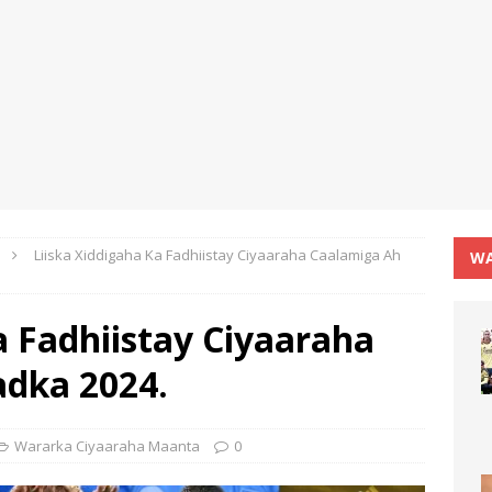
Liiska Xiddigaha Ka Fadhiistay Ciyaaraha Caalamiga Ah
WA
a Fadhiistay Ciyaaraha
dka 2024.
Wararka Ciyaaraha Maanta
0