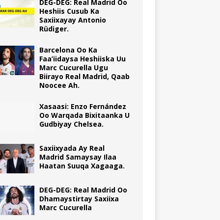
DEG-DEG: Real Madrid Oo
Heshiis Cusub Ka
Saxiixayay Antonio
Rüdiger.
Barcelona Oo Ka
Faa’iidaysa Heshiiska Uu
Marc Cucurella Ugu
Biirayo Real Madrid, Qaab
Noocee Ah.
Xasaasi: Enzo Fernández
Oo Warqada Bixitaanka U
Gudbiyay Chelsea.
Saxiixyada Ay Real
Madrid Samaysay Ilaa
Haatan Suuqa Xagaaga.
DEG-DEG: Real Madrid Oo
Dhamaystirtay Saxiixa
Marc Cucurella