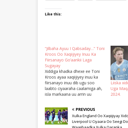
Like this:
“Jilbaha Ayuu I Qabsaday…” Toni
Kroos Oo Xaqiijiyey Inuu Ka
Fiirsanayo Go’aankii Laga
Sugayay
Xiddiga khadka dhexe ee Toni
Kroos ayaa xaqiijiyey inuu ka
fiirsanayo inuu dib ugu soo
Liiska xi
laabto ciyaaraha caalamiga ah,
Uga Maqan
isla markaana uu arrin uu
2024.
layaabay kala kulmay Antonio
Rudiger, taas oo ku riixday inuu
PREVIOUS
dib ugu laabto go'aankii uu hore
Xulka England Oo Xaqiijiyay Xidd
ugaga fadhiistay u ciyaarista
Liverpool U Ciyaara Oo Seegi D
xulka qarankiisa. Toni Kroos
Waajibaadka Xulka Qaranka.