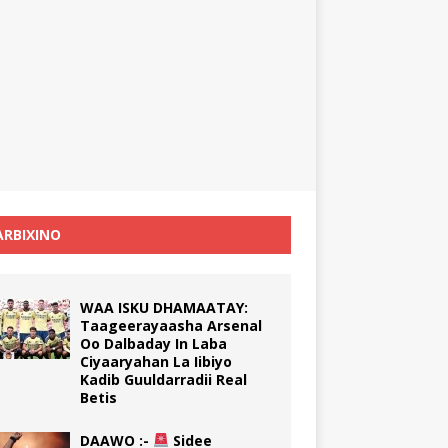
RBIXINO
WAA ISKU DHAMAATAY:
Taageerayaasha Arsenal
Oo Dalbaday In Laba
Ciyaaryahan La Iibiyo
Kadib Guuldarradii Real
Betis
DAAWO :-
Sidee