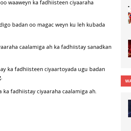
 oo waaweyn ka fadhiisteen ciyaaraha
ddigo badan oo magac weyn ku leh kubada
iyaaraha caalamiga ah ka fadhiistay sanadkan
ay ka fadhiisteen ciyaartoyada ugu badan
.
WA
 ka fadhiistay ciyaaraha caalamiga ah.