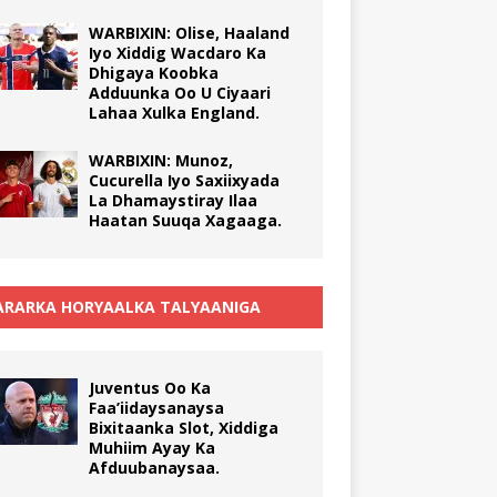
WARBIXIN: Olise, Haaland
Iyo Xiddig Wacdaro Ka
Dhigaya Koobka
Adduunka Oo U Ciyaari
Lahaa Xulka England.
WARBIXIN: Munoz,
Cucurella Iyo Saxiixyada
La Dhamaystiray Ilaa
Haatan Suuqa Xagaaga.
RARKA HORYAALKA TALYAANIGA
Juventus Oo Ka
Faa’iidaysanaysa
Bixitaanka Slot, Xiddiga
Muhiim Ayay Ka
Afduubanaysaa.