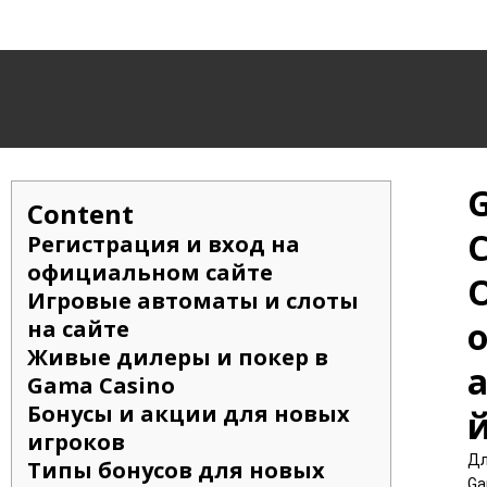
Content
C
Регистрация и вход на
официальном сайте
O
Игровые автоматы и слоты
на сайте
Живые дилеры и покер в
Gama Casino
Бонусы и акции для новых
й
игроков
Дл
Типы бонусов для новых
Ga