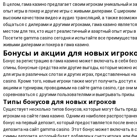
В целом, гама казино предлагает своим игрокам уникальный и
опыт игры в покер и другие игры с живыми дилерами. С широким
высоким качеством видео и аудио трансляций, а также возмож
общаться с дилерами и другими игроками, гама казино являетс
местом для тех, кто ищет реалистичный и азартный опыт игры в 
Посетите gamma casino сегодня и испытайте все преимущества
живыми дилерами и покера в гама казино.
Бонусы и акции для новых игрок
Бонус за регистрацию в гама казино может включать в себя бе
спины, бонусные средства или другие выгоды, которые можно 
для игры в различных слотах и других играх, представленных н
casino. Кроме того, новые игроки также могут получить доступ 
акциям и турнирам, проводимым на сайте gama casino, где они 
соревноваться с другими пользователями и выигрывать призы.
Типы бонусов для новых игроков
Существует несколько типов бонусов, которые могут быть пре
игрокам на сайте гама казино. Одним из наиболее распростран
бонус на первый депозит, который предоставляется после внес
депозита на сайт gamma casino. Этот бонус может включать в 
суммы депозита, который будет добавлен к счету игрока, или 