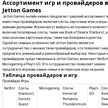
Ассортимент игр и провайдеров 
Jetton Games
Jetton Games онлайн казино предлагает широкий ассортимент и
известных провайдеров, включая слоты, карточные игры и игры 
живыми дилерами. Игроки могут выбрать из огромного количеств
включая популярные слоты, такие как Book of Dead и Starburst, 
классические карточные игры, такие как блэкджек и рулетка.
Одной из главных особенностей Jetton Games является
сотрудничество с множеством провайдеров, что позволяет каз
предлагать уникальный и разнообразный выбор игр. Некоторые 
провайдеров, представленных в Jetton Games, включают NetEnt
Microgaming и Play'n GO. Это сотрудничество позволяет казино
предлагать игрокам самые новые и интересные игры на рынке.
Таблица провайдеров и игр
Провайдер Игры
NetEnt
Слоты:
Microgaming
Слоты:
Play'n
Сло
Starburst,
Immortal
GO
Boo
Gonzo's
Romance,
Dea
Quest;
Thunderstruck
Rea