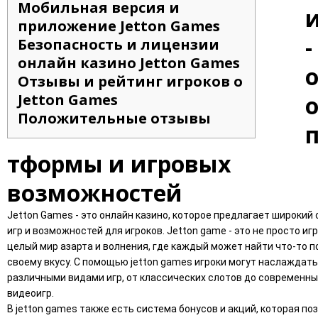
Мобильная версия и
приложение Jetton Games
-
Безопасность и лицензии
онлайн казино Jetton Games
Отзывы и рейтинг игроков о
Jetton Games
Положительные отзывы
тформы и игровых
возможностей
Jetton Games - это онлайн казино, которое предлагает широкий 
игр и возможностей для игроков. Jetton game - это не просто игр
целый мир азарта и волнения, где каждый может найти что-то п
своему вкусу. С помощью jetton games игроки могут наслаждат
различными видами игр, от классических слотов до современны
видеоигр.
В jetton games также есть система бонусов и акций, которая по