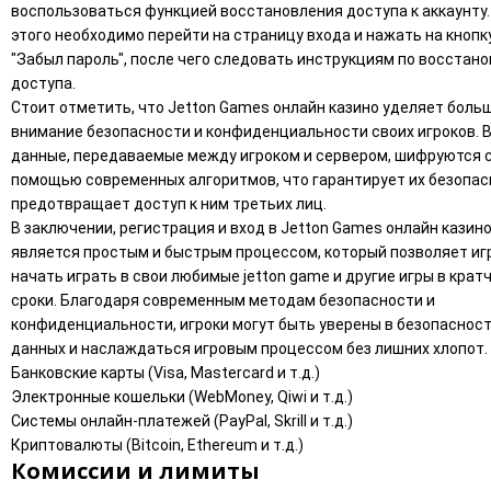
воспользоваться функцией восстановления доступа к аккаунту
этого необходимо перейти на страницу входа и нажать на кнопк
"Забыл пароль", после чего следовать инструкциям по восстан
доступа.
Стоит отметить, что Jetton Games онлайн казино уделяет боль
внимание безопасности и конфиденциальности своих игроков. 
данные, передаваемые между игроком и сервером, шифруются 
помощью современных алгоритмов, что гарантирует их безопас
предотвращает доступ к ним третьих лиц.
В заключении, регистрация и вход в Jetton Games онлайн казин
является простым и быстрым процессом, который позволяет иг
начать играть в свои любимые jetton game и другие игры в кра
сроки. Благодаря современным методам безопасности и
конфиденциальности, игроки могут быть уверены в безопасност
данных и наслаждаться игровым процессом без лишних хлопот.
Банковские карты (Visa, Mastercard и т.д.)
Электронные кошельки (WebMoney, Qiwi и т.д.)
Системы онлайн-платежей (PayPal, Skrill и т.д.)
Криптовалюты (Bitcoin, Ethereum и т.д.)
Комиссии и лимиты