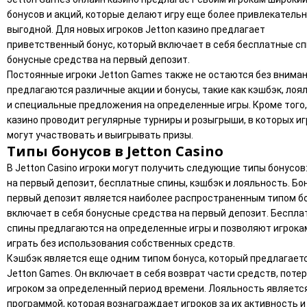
бонусов и акций, которые делают игру еще более привлекательн
выгодной. Для новых игроков Jetton казино предлагает
приветственный бонус, который включает в себя бесплатные сп
бонусные средства на первый депозит.
Постоянные игроки Jetton Games также не остаются без вниман
предлагаются различные акции и бонусы, такие как кэшбэк, лоя
и специальные предложения на определенные игры. Кроме того,
казино проводит регулярные турниры и розыгрыши, в которых иг
могут участвовать и выигрывать призы.
Типы бонусов в Jetton Casino
В Jetton Casino игроки могут получить следующие типы бонусов:
на первый депозит, бесплатные спины, кэшбэк и лояльность. Бо
первый депозит является наиболее распространенным типом бо
включает в себя бонусные средства на первый депозит. Беспл
спины предлагаются на определенные игры и позволяют игрока
играть без использования собственных средств.
Кэшбэк является еще одним типом бонуса, который предлагаетс
Jetton Games. Он включает в себя возврат части средств, поте
игроком за определенный период времени. Лояльность являетс
программой, которая вознаграждает игроков за их активность и